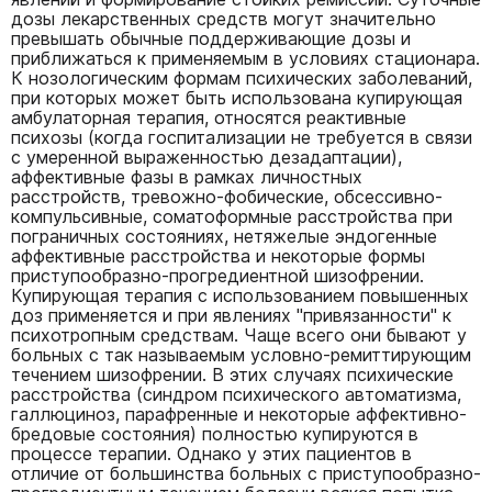
дозы лекарственных средств могут значительно
превышать обычные поддерживающие дозы и
приближаться к применяемым в условиях стационара.
К нозологическим формам психических заболеваний,
при которых может быть использована купирующая
амбулаторная терапия, относятся реактивные
психозы (когда госпитализации не требуется в связи
с умеренной выраженностью дезадаптации),
аффективные фазы в рамках личностных
расстройств, тревожно-фобические, обсессивно-
компульсивные, соматоформные расстройства при
пограничных состояниях, нетяжелые эндогенные
аффективные расстройства и некоторые формы
приступообразно-прогредиентной шизофрении.
Купирующая терапия с использованием повышенных
доз применяется и при явлениях "привязанности" к
психотропным средствам. Чаще всего они бывают у
больных с так называемым условно-ремиттирующим
течением шизофрении. В этих случаях психические
расстройства (синдром психического автоматизма,
галлюциноз, парафренные и некоторые аффективно-
бредовые состояния) полностью купируются в
процессе терапии. Однако у этих пациентов в
отличие от большинства больных с приступообразно-