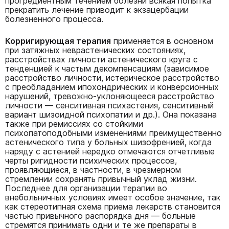
прогредиентным течением болезни всякая попытка
прекратить лечение приводит к экзацербации
болезненного процесса.
Корригирующая терапия
применяется в основном
при затяжных неврастенических состояниях,
расстройствах личности астенического круга с
тенденцией к частым декомпенсациям (зависимое
расстройство личности, истерическое расстройство
с преобладанием ипохондрических и конверсионных
нарушений, тревожно-уклоняющееся расстройство
личности — сенситивная психастения, сенситивный
вариант шизоидной психопатии и др.). Она показана
также при ремиссиях со стойкими
психопатоподобными изменениями преимущественно
астенического типа у больных шизофренией, когда
наряду с астенией нередко отмечаются отчетливые
черты ригидности психических процессов,
проявляющиеся, в частности, в чрезмерном
стремлении сохранять привычный уклад жизни.
Последнее для организации терапии во
внебольничных условиях имеет особое значение, так
как стереотипная схема приема лекарств становится
частью привычного распорядка дня — больные
стремятся принимать одни и те же препараты в