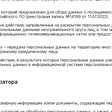
, который предназначен для сбора данных о посещаемос
ийского ПО (реестровая запись №14199 от 11.07.2022).
ые действия, направленные на раскрытие персональных
сональными данными неограниченного круга лиц, в том 
нформационно-телекоммуникационных сетях или предос
ых – передача персональных данных на территорию инос
транному юридическому лицу.
действия, в результате которых персональные данные у
льных данных в информационной системе персональных
ератора
товерную информацию и/или документы, содержащие пе
 согласия на обработку персональных данных, а также,