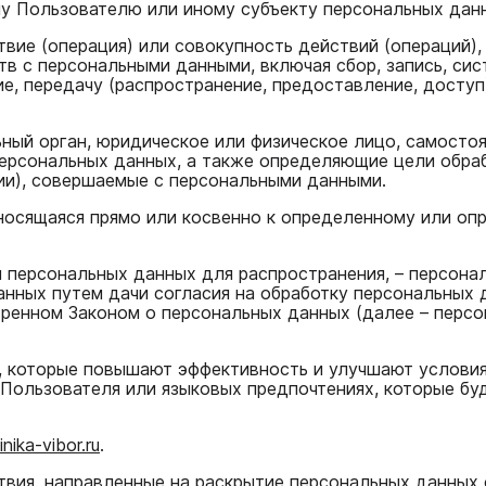
у Пользователю или иному субъекту персональных дан
твие (операция) или совокупность действий (операций)
тв с персональными данными, включая сбор, запись, сис
ие, передачу (распространение, предоставление, доступ
льный орган, юридическое или физическое лицо, самосто
ерсональных данных, а также определяющие цели обраб
ии), совершаемые с персональными данными.
тносящаяся прямо или косвенно к определенному или о
 персональных данных для распространения, – персонал
нных путем дачи согласия на обработку персональных 
тренном Законом о персональных данных (далее – перс
, которые повышают эффективность и улучшают условия
Пользователя или языковых предпочтениях, которые буд
linika-vibor.ru
.
ствия, направленные на раскрытие персональных данных